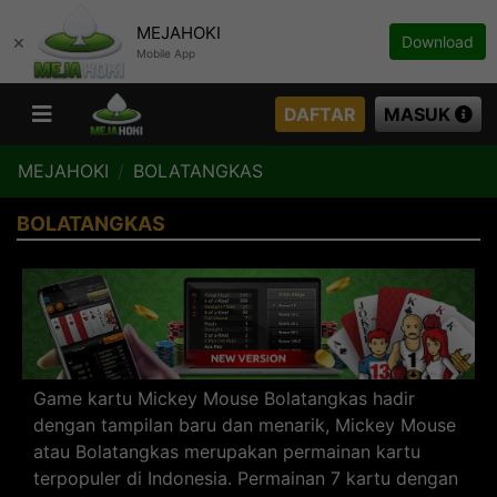
MEJAHOKI
×
Download
Mobile App
DAFTAR
MASUK
MEJAHOKI
BOLATANGKAS
BOLATANGKAS
Game kartu Mickey Mouse Bolatangkas hadir
dengan tampilan baru dan menarik, Mickey Mouse
atau Bolatangkas merupakan permainan kartu
terpopuler di Indonesia. Permainan 7 kartu dengan