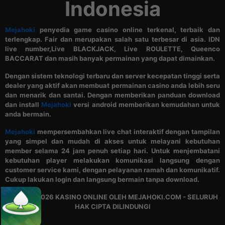
Indonesia
Mejahoki
penyedia game casino online terkenal, terbaik dan
terlengkap. Fair dan merupakan salah satu terbesar di asia. IDN
live number,Live BLACKJACK, Live ROULETTE, Queenco
BACCARAT dan masih banyak permainan yang dapat dimainkan.
Dengan sistem teknologi terbaru dan server kecepatan tinggi serta
dealer yang aktif akan membuat permainan casino anda lebih seru
dan menarik dan santai. Dengan memberikan panduan download
dan install
Mejahoki
versi android memberikan kemudahan untuk
anda bermain.
Mejahoki
mempersembahkan live chat interaktif dengan tampilan
yang simpel dan mudah di akses untuk melayani kebutuhan
member selama 24 jam penuh setiap hari. Untuk menjembatani
kebutuhan player melakukan komunikasi langsung dengan
customer service kami, dengan pelayanan ramah dan komunikatif.
Cukup lakukan login dan langsung bermain tanpa download.
© 2015 - 2026 KASINO ONLINE OLEH MEJAHOKI.COM - SELURUH
HAK CIPTA DILINDUNGI