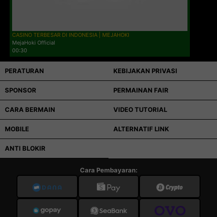
CASINO TERBESAR DI INDONESIA | MEJAHOKI
MejaHoki Official
00:30
PERATURAN
KEBIJAKAN PRIVASI
SPONSOR
PERMAINAN FAIR
CARA BERMAIN
VIDEO TUTORIAL
MOBILE
ALTERNATIF LINK
ANTI BLOKIR
Cara Pembayaran: