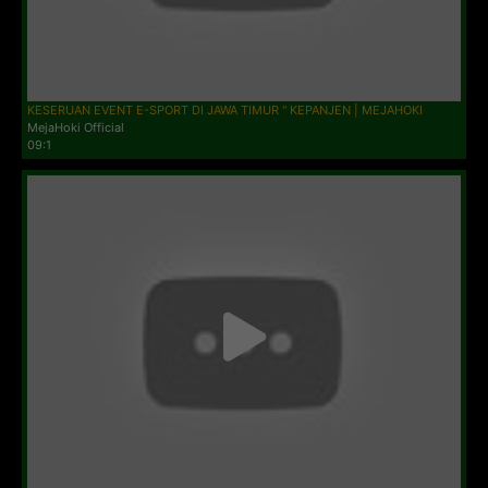
KESERUAN EVENT E-SPORT DI JAWA TIMUR " KEPANJEN | MEJAHOKI
MejaHoki Official
09:1