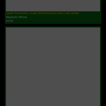
GAME PENGHASIL CUAN TERPERCAYA DI ASIA | MEJAHOKI
MejaHoki Official
00:00