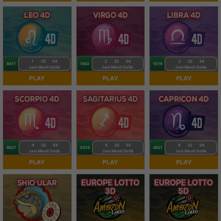
1
32
53
2
32
53
3
32
53
8617
1862
1019
Jam
Menit
Detik
Jam
Menit
Detik
Jam
Menit
Detik
PLAY
PLAY
PLAY
4
32
53
5
32
53
6
32
53
9627
0818
4921
Jam
Menit
Detik
Jam
Menit
Detik
Jam
Menit
Detik
PLAY
PLAY
PLAY