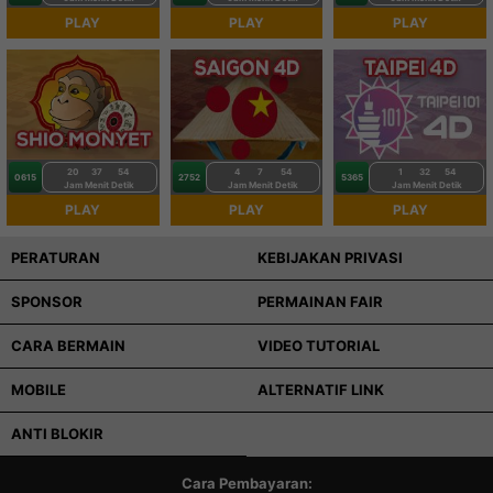
PLAY
PLAY
PLAY
20
37
53
4
7
53
1
32
53
0615
2752
5365
Jam
Menit
Detik
Jam
Menit
Detik
Jam
Menit
Detik
PLAY
PLAY
PLAY
PERATURAN
KEBIJAKAN PRIVASI
SPONSOR
PERMAINAN FAIR
CARA BERMAIN
VIDEO TUTORIAL
MOBILE
ALTERNATIF LINK
ANTI BLOKIR
Cara Pembayaran: