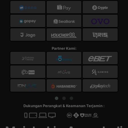
Partner Kami:
Dukungan Perangkat & Keamanan Terjamin :