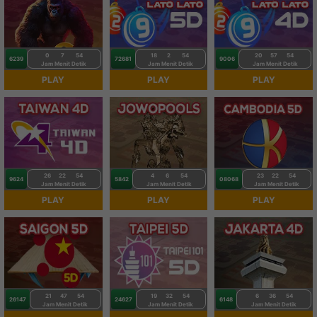
0
7
53
18
2
53
20
57
53
6239
72681
9006
Jam
Menit
Detik
Jam
Menit
Detik
Jam
Menit
Detik
PLAY
PLAY
PLAY
26
22
53
4
6
53
23
22
53
9624
5842
08068
Jam
Menit
Detik
Jam
Menit
Detik
Jam
Menit
Detik
PLAY
PLAY
PLAY
21
47
53
19
32
53
6
36
53
26147
24627
6148
Jam
Menit
Detik
Jam
Menit
Detik
Jam
Menit
Detik